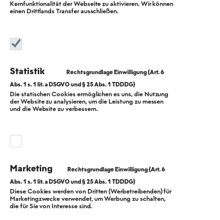
Kernfunktionalität der Webseite zu aktivieren. Wir können
einen Drittlands Transfer ausschließen.
Statistik
Die statischen Cookies ermöglichen es uns, die Nutzung
der Website zu analysieren, um die Leistung zu messen
"Stabil": Moody's
und die Website zu verbessern.
Rating stärkt BEW
-Pläne
Marketing
“Stabil”: Klingt wie ein Jugendwort, ist für uns aber ein
Diese Cookies werden von Dritten (Werbetreibenden) für
Marketingzwecke verwendet, um Werbung zu schalten,
wichtiger Meilenstein. Die Ratingagentur
die für Sie von Interesse sind.
Moody’s hat uns, die BEW Berliner Energie und