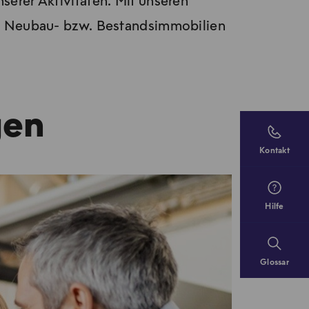
serer Aktivitäten. Mit unseren
re Neubau- bzw. Bestandsimmobilien
gen
Kontakt
Hilfe
Glossar