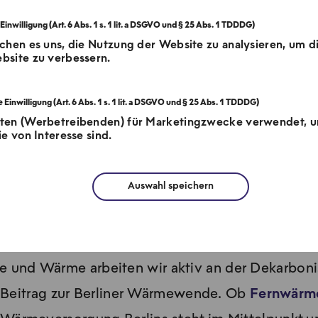
chen es uns, die Nutzung der Website zu analysieren, um d
bsite zu verbessern.
tten (Werbetreibenden) für Marketingzwecke verwendet, 
e von Interesse sind.
Auswahl speichern
ersorgung in
ie und Wärme arbeiten wir aktiv an der Dekarbon
r Beitrag zur Berliner Wärmewende. Ob
Fernwärm