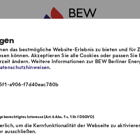
ngen
en das bestmögliche Website-Erlebnis zu bieten und für 
m
Unsere Lösungen
Aktuelles & Pre
esen können. Akzeptieren Sie alle Cookies oder passen Sie I
erzeit ändern. Weitere Informationen zur BEW Berliner E
atenschutzhinweisen
.
Kälte
45f1-a906-f7d40eac780b
erlich, um die Kernfunktionalität der Webseite zu aktiviere
er ausschließen.