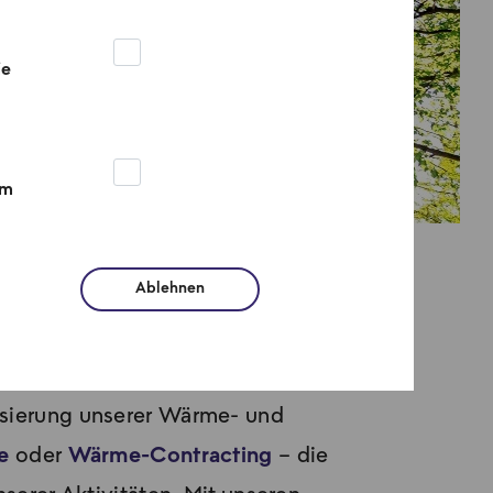
ie
um
Ablehnen
 Berlin
isierung unserer Wärme- und
e
oder
Wärme-Contracting
– die