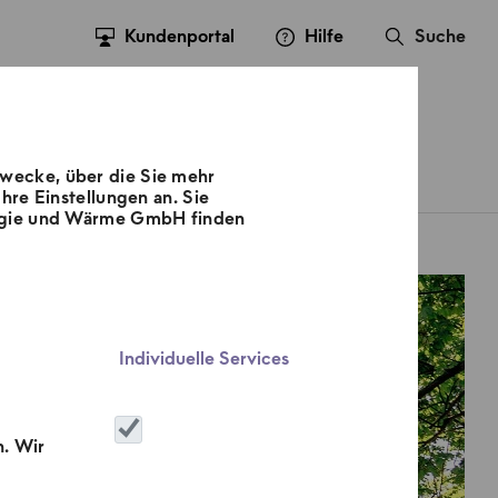
Kundenportal
Hilfe
Suche
Zwecke, über die Sie mehr
sse
Kontakt
Karriere
hre Einstellungen an. Sie
nergie und Wärme GmbH finden
Photovoltaik
Individuelle Services
n. Wir