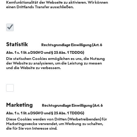
Kernfunktionalität der Webseite zu aktivieren. Wir können
einen Drittlands Transfer ausschließen.
Statistik
Die statischen Cookies ermöglichen es uns, die Nutzung
der Website zu analysieren, um die Leistung zu messen
Die Wärmewende
und die Website zu verbessern.
in Berlin
Berlin hat sich ambitionierte Klimaschutzziele gesetzt:
Marketing
Bis 2045 soll die Stadt klimaneutral werden. Den
Rahmen dafür bildet unter anderem das Berliner
Diese Cookies werden von Dritten (Werbetreibenden) für
Marketingzwecke verwendet, um Werbung zu schalten,
Klimaschutz- und Energiewendegesetz (EWG Bln).
die für Sie von Interesse sind.
Eine Voraussetzung, um dieses ambitionierte Ziel