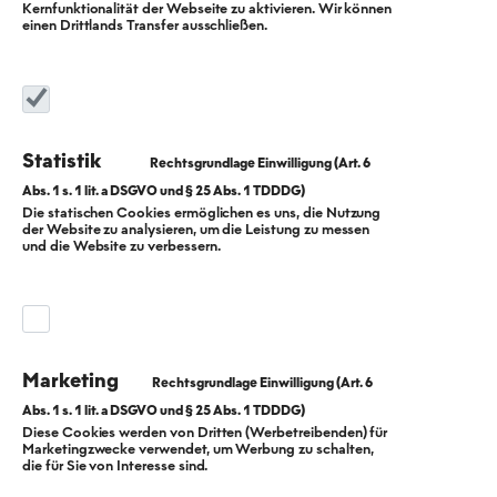
Kernfunktionalität der Webseite zu aktivieren. Wir können
einen Drittlands Transfer ausschließen.
Statistik
Die statischen Cookies ermöglichen es uns, die Nutzung
der Website zu analysieren, um die Leistung zu messen
Über uns
und die Website zu verbessern.
Berlin ist Schauplatz mutigen Wandels – wir
formen und gestalten ihn jeden Tag durch
unsere Energie und Wärme. Mit unserer
Marketing
Erfahrung und stabilen Partnerschaften
sichern wir eine lebenswerte Zukunft für die
Diese Cookies werden von Dritten (Werbetreibenden) für
Hauptstadt.
Marketingzwecke verwendet, um Werbung zu schalten,
die für Sie von Interesse sind.