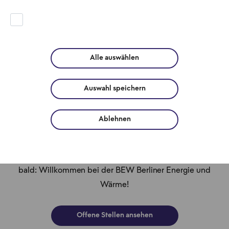
bis 2045. Bereits heute bieten wir rund 2.300
Mitarbeitenden einen spannenden, sicheren
Arbeitsplatz.
Alle auswählen
Werden Sie Teil eines lebendigen Teams, das
zukunftsorientierte Energie- und
Auswahl speichern
Wärmelösungen realisiert und diesen Wandel aktiv
und voller Leidenschaft gestaltet. Ob Schüler:innen,
Ablehnen
Studierende, Berufseinsteiger:innen oder
Berufserfahrene - Wir freuen uns auf die
Zusammenarbeit mit Ihnen und sagen vielleicht schon
bald: Willkommen bei der BEW Berliner Energie und
Wärme!
Offene Stellen ansehen