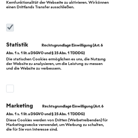
Kernfunktionalität der Webseite zu aktivieren. Wir können
einen Drittlands Transfer ausschließen.
Statistik
Die statischen Cookies ermöglichen es uns, die Nutzung
der Website zu analysieren, um die Leistung zu messen
Gestalten Sie die
und die Website zu verbessern.
Wärmewende mit
Mit über 2.000 Kilometern Länge betreiben wir das
Marketing
größte
Fernwärmenetz
Westeuropas und stemmen
eines der größten Themen unserer Zeit: die
Diese Cookies werden von Dritten (Werbetreibenden) für
Marketingzwecke verwendet, um Werbung zu schalten,
Wärmewende. Als Teil der Berliner Landesfamilie ist
die für Sie von Interesse sind.
unser gemeinsames Ziel eine klimaneutrale Hauptstadt