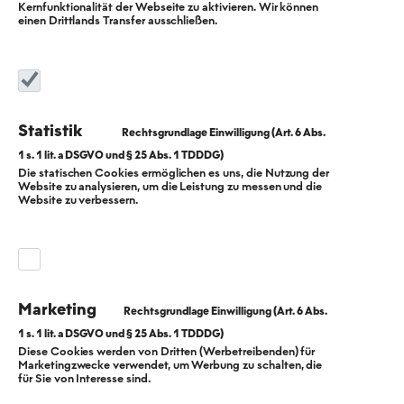
Hauptstadt. Wärme.
Kernfunktionalität der Webseite zu aktivieren. Wir können
einen Drittlands Transfer ausschließen.
Zukunft.
Bei der BEW Berliner Energie und Wärme setzen wir
mit der Dekarbonisierung unserer Wärme- und
Statistik
Energieerzeugung aktiv für die Umsetzung der
Berliner Wärmewende ein. Ob Fernwärme,
Die statischen Cookies ermöglichen es uns, die Nutzung der
Website zu analysieren, um die Leistung zu messen und die
individuelle, dezentrale Wärmelösung oder
Website zu verbessern.
Kälteversorgung – die zukunftsfähige und effiziente
Erzeugung steht im Mittelpunkt unserer Aktivitäten als
Energieversorger. Mit der ganzheitlichen Ausrichtung
unserer Wärme- und Energieversorgung profitieren Sie
Marketing
von einem passenden Gesamtpaket für Ihr Gebäude
oder Quartier. Dabei eignen sich unsere
Diese Cookies werden von Dritten (Werbetreibenden) für
Marketingzwecke verwendet, um Werbung zu schalten, die
Versorgungslösungen sowohl für den Neubau als auch
für Sie von Interesse sind.
für Bestandsimmobilien.