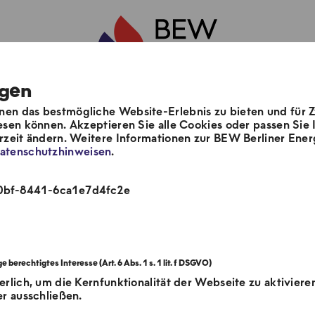
ngen
en das bestmögliche Website-Erlebnis zu bieten und für 
m
Unsere Lösungen
Aktuelles & Pre
esen können. Akzeptieren Sie alle Cookies oder passen Sie I
erzeit ändern. Weitere Informationen zur BEW Berliner E
atenschutzhinweisen
.
40bf-8441-6ca1e7d4fc2e
erlich, um die Kernfunktionalität der Webseite zu aktiviere
er ausschließen.