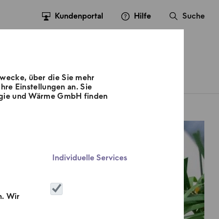
Kundenportal
Hilfe
Suche
Zwecke, über die Sie mehr
sse
Kontakt
Karriere
hre Einstellungen an. Sie
nergie und Wärme GmbH finden
Individuelle Services
n. Wir