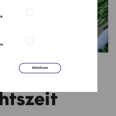
ie
um
Ablehnen
en eine
tszeit