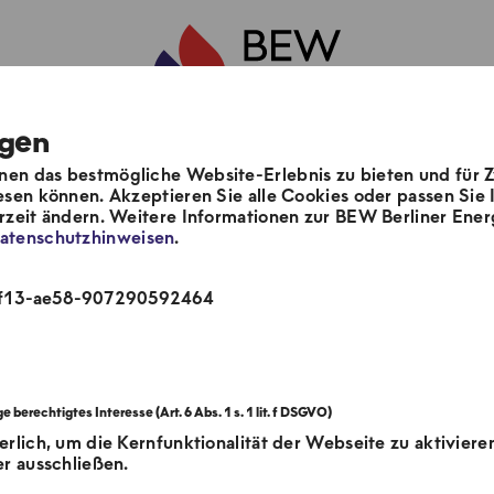
ngen
en das bestmögliche Website-Erlebnis zu bieten und für 
m
Unsere Lösungen
Aktuelles & Pre
esen können. Akzeptieren Sie alle Cookies oder passen Sie I
erzeit ändern. Weitere Informationen zur BEW Berliner E
atenschutzhinweisen
.
-4f13-ae58-907290592464
erlich, um die Kernfunktionalität der Webseite zu aktiviere
er ausschließen.