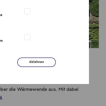
ie
um
Ablehnen
n Berlin
über die Wärmewende aus. Mit dabei
d
.