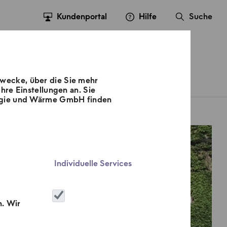
Kundenportal
Hilfe
Suche
Zwecke, über die Sie mehr
sse
Kontakt
Karriere
hre Einstellungen an. Sie
nergie und Wärme GmbH finden
Individuelle Services
n. Wir