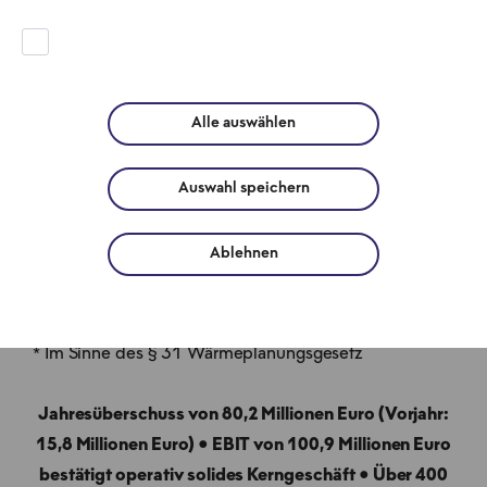
BEW legt
Jahresabschluss
und aktualisierten
Alle auswählen
Dekarbonisierung
Auswahl speichern
sfahrplan vor
Ablehnen
Pressemitteilung • 26.05.2026
* Im Sinne des § 31 Wärmeplanungsgesetz
Jahresüberschuss von 80,2 Millionen Euro (Vorjahr:
15,8 Millionen Euro) ● EBIT von 100,9 Millionen Euro
bestätigt operativ solides Kerngeschäft ● Über 400