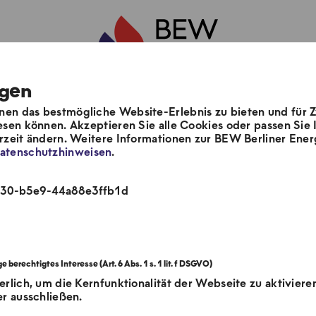
ngen
en das bestmögliche Website-Erlebnis zu bieten und für 
m
Unsere Lösungen
Aktuelles & Pre
esen können. Akzeptieren Sie alle Cookies oder passen Sie I
erzeit ändern. Weitere Informationen zur BEW Berliner E
atenschutzhinweisen
.
4e30-b5e9-44a88e3ffb1d
erlich, um die Kernfunktionalität der Webseite zu aktiviere
er ausschließen.