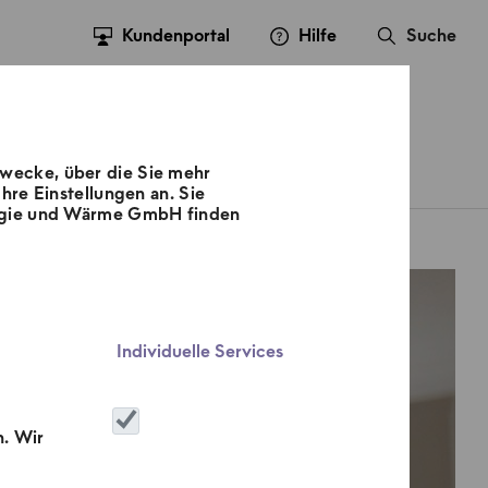
Kundenportal
Hilfe
Suche
Zwecke, über die Sie mehr
sse
Kontakt
Karriere
hre Einstellungen an. Sie
nergie und Wärme GmbH finden
Individuelle Services
n. Wir