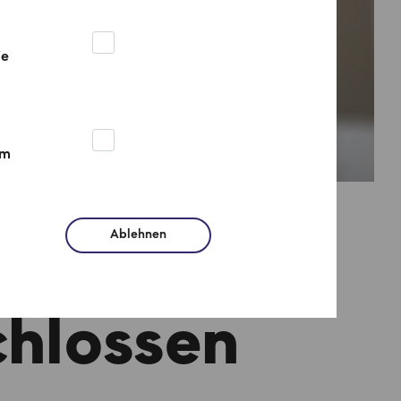
ie
um
Ablehnen
nde mit 1
chlossen