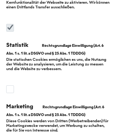
Kernfunktionalität der Webseite zu aktivieren. Wir können
einen Drittlands Transfer ausschließen.
Statistik
Die statischen Cookies ermöglichen es uns, die Nutzung
der Website zu analysieren, um die Leistung zu messen
20 Megawatt für
und die Website zu verbessern.
den Standort
Berlin-Wedding:
Marketing
Bayer setzt
Diese Cookies werden von Dritten (Werbetreibenden) für
Marketingzwecke verwendet, um Werbung zu schalten,
künftig auf
die für Sie von Interesse sind.