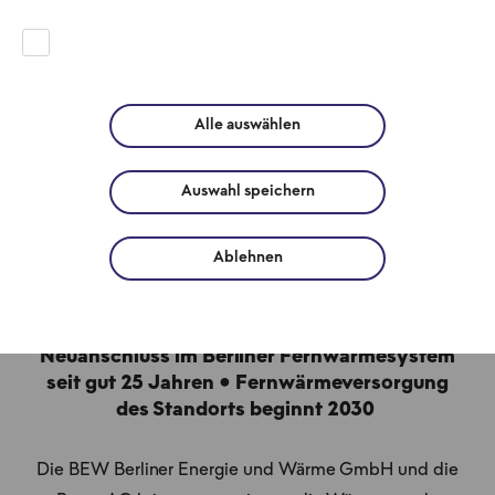
Fernwärme der
BEW Berliner
Energie und
Alle auswählen
Wärme
Auswahl speichern
Pressemitteilung • 12.05.2026
Ablehnen
Umstieg stärkt Nachhaltigkeit und
Versorgungssicherheit ● Größter
Neuanschluss im Berliner Fernwärmesystem
seit gut 25 Jahren ● Fernwärmeversorgung
des Standorts beginnt 2030
Die BEW Berliner Energie und Wärme GmbH und die