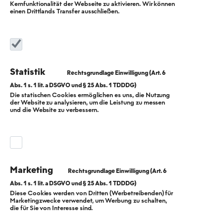
Kernfunktionalität der Webseite zu aktivieren. Wir können
einen Drittlands Transfer ausschließen.
Statistik
Die statischen Cookies ermöglichen es uns, die Nutzung
der Website zu analysieren, um die Leistung zu messen
Mechatronik-
und die Website zu verbessern.
Azubis:
„Entwicklung ist
Marketing
unser größter
Diese Cookies werden von Dritten (Werbetreibenden) für
Marketingzwecke verwendet, um Werbung zu schalten,
Erfolg“
die für Sie von Interesse sind.