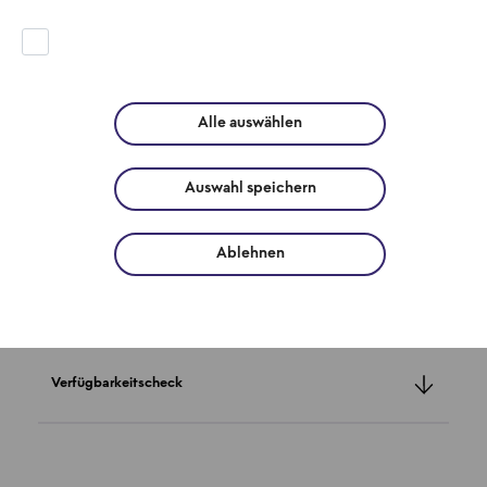
Gebäudeeigentümer:innen? Von
Wohnungseigentumsgemeinschaften bis
Einfamilienhäusern: Wir haben die wichtigsten
Antworten auf Ihre Fragen.
Alle auswählen
Auswahl speichern
Ziel der Wärmeplanung
Ablehnen
Ausbau der Fernwärme in Berlin
Verfügbarkeitscheck