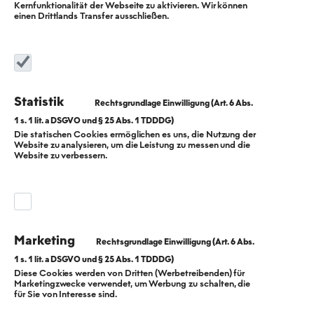
Kernfunktionalität der Webseite zu aktivieren. Wir können
einen Drittlands Transfer ausschließen.
Statistik
Die statischen Cookies ermöglichen es uns, die Nutzung der
Website zu analysieren, um die Leistung zu messen und die
Kommunale
Website zu verbessern.
Wärmeplanung in
Berlin
Marketing
Wie alle Städte mit mehr als 100.000
Diese Cookies werden von Dritten (Werbetreibenden) für
Marketingzwecke verwendet, um Werbung zu schalten, die
Einwohner:innen muss Berlin einen Wärmeplan
für Sie von Interesse sind.
vorlegen. Doch was heißt das für