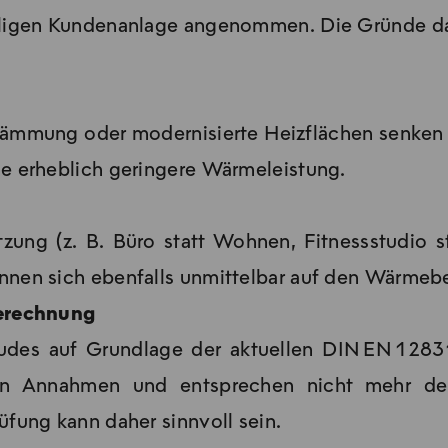
ligen Kundenanlage angenommen. Die Gründe dafü
 dann, wenn entsprechende Änderungen eingetret
folgen. Wenn Sie Ihre Anschlussleistung anpassen
rmittelten Wert bitte per
E-Mail
oder
postalisch
z
mmung oder modernisierte Heizflächen senken di
e erheblich geringere Wärmeleistung.
ng (z. B. Büro statt Wohnen, Fitnessstudio stat
nen sich ebenfalls unmittelbar auf den Wärmebe
berechnung
udes auf Grundlage der aktuellen DIN EN 1283
en Annahmen und entsprechen nicht mehr de
fung kann daher sinnvoll sein.