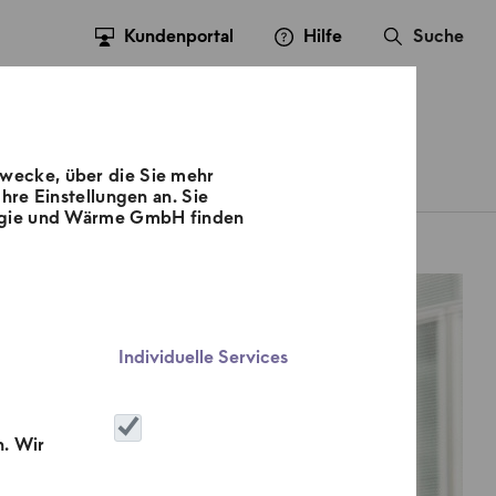
Kundenportal
Hilfe
Suche
Zwecke, über die Sie mehr
sse
Kontakt
Karriere
hre Einstellungen an. Sie
nergie und Wärme GmbH finden
Individuelle Services
n. Wir