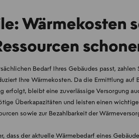
ussleistung erfolgt durch den Kunden. Nur dieser
l zu Bauweise, Dämmung, Fensteraufbau, Nutzu
eile: Wärmekosten 
e dieser Informationen kann eine qualifizierte F
ieberater, eine Norm-Heizlastberechnung nach 
Ressourcen schone
eigt, wie viel Wärme ein Gebäude an sehr kalten
ausreichend warm werden.
ächlichen Bedarf Ihres Gebäudes passt, zahlen Si
duziert Ihre Wärmekosten. Da die Ermittlung auf 
kälteste zu erwartende Außentemperatur. Für Berl
 erfolgt, bleibt eine zuverlässige Versorgung auc
ischerweise zwischen etwa −13 °C in kälteren Ra
ötige Überkapazitäten und leisten einen wichtig
ttelte Norm-Heizlast dient als Grundlage für di
ourcen sowie zur Bezahlbarkeit der Wärmeversor
Anschlussleistung.
er, dass der aktuelle Wärmebedarf eines Gebäudes
Auslegungsaußentemperatur o. ä. verändern kön