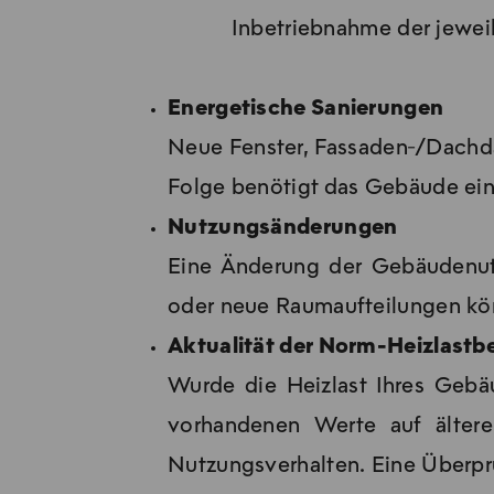
Inbetriebnahme der jewei
des aktuellen Bedarfs insbesondere
eine qualifizierte Fachfirma er
Energetische Sanierungen
e
Neue Fenster, Fassaden‑/Dachdä
Folge benötigt das Gebäude ein
Nutzungsänderungen
Eine Änderung der Gebäudenutzu
oder neue Raumaufteilungen kön
Aktualität der Norm-Heizlast
Wurde die Heizlast Ihres Gebä
vorhandenen Werte auf älter
Nutzungsverhalten. Eine Überprü