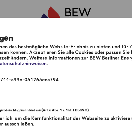
ngen
en das bestmögliche Website-Erlebnis zu bieten und für 
m
Unsere Lösungen
Aktuelles & Pre
esen können. Akzeptieren Sie alle Cookies oder passen Sie I
erzeit ändern. Weitere Informationen zur BEW Berliner E
atenschutzhinweisen
.
-4711-a99b-051263eca794
erlich, um die Kernfunktionalität der Webseite zu aktiviere
er ausschließen.