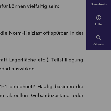
Downloads
r können vielfältig sein:
en sind. Die Bewertung sollte durch
 möchten, senden Sie uns den neu
u.
Hilfe
e Norm-Heizlast oft spürbar. In der
Glossar
t Lagerfläche etc.), Teilstilllegung
darf auswirken.
1-1 berechnet? Häufig basieren die
m aktuellen Gebäudezustand oder