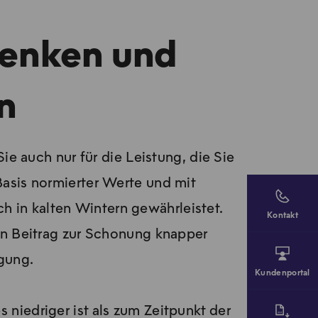
 verfügt in der Regel über alle dafür
ng der Räume und zu den gewünschten
senken und
achfirma, etwa ein Sanitär- und
DIN EN 12831-1 / DIN/TS 12831-1
n
 Tagen benötigt, damit die Räume
e auch nur für die Leistung, die Sie
Basis normierter Werte und mit
in liegen die Auslegungstemperaturen
h in kalten Wintern gewährleistet.
ndlagen und −11 °C in milderen
Kontakt
en Beitrag zur Schonung knapper
e Bestimmung der bedarfsgerechten
gung.
Kundenportal
 niedriger ist als zum Zeitpunkt der
nen, empfehlen wir eine Überprüfung