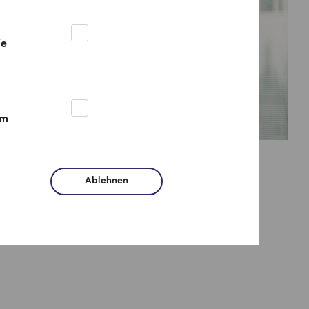
ie
um
Ablehnen
üfen und