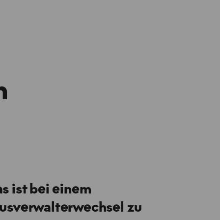
n
s ist bei einem
usverwalterwechsel zu