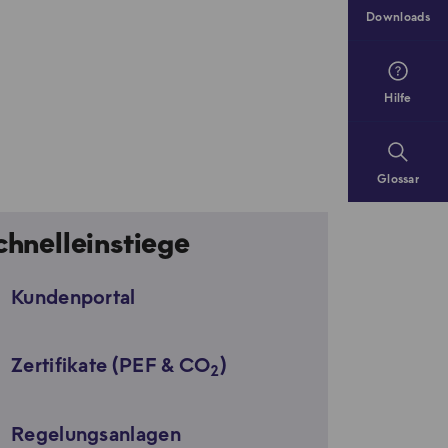
Downloads
Hilfe
Glossar
chnelleinstiege
Kundenportal
Zertifikate (PEF & CO
)
2
Regelungsanlagen