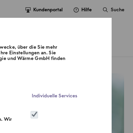
Kundenportal
Hilfe
Suche
Zwecke, über die Sie mehr
sse
Kontakt
Karriere
hre Einstellungen an. Sie
nergie und Wärme GmbH finden
Individuelle Services
n. Wir