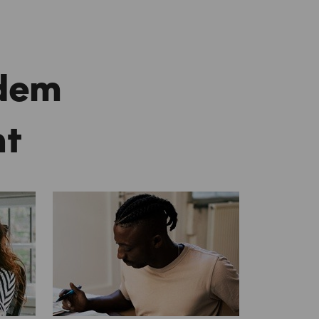
 dem
t