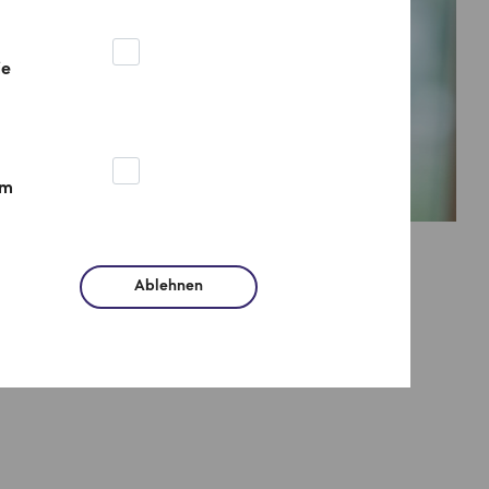
ie
um
Ablehnen
 für die