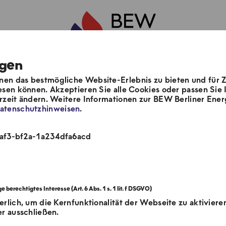
ngen
en das bestmögliche Website-Erlebnis zu bieten und für 
m
Unsere Lösungen
Aktuelles & Pre
esen können. Akzeptieren Sie alle Cookies oder passen Sie I
erzeit ändern. Weitere Informationen zur BEW Berliner E
atenschutzhinweisen
.
4af3-bf2a-1a234dfa6acd
erlich, um die Kernfunktionalität der Webseite zu aktiviere
er ausschließen.